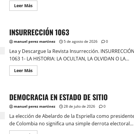
Leer
Leer Más
más
acerca
de
LA
HISTORIA:
INSURRECCIÓN 1063
LA
OCULTAN,
LA
manuel perez martinez
5 de agosto de 2026
0
OLVIDAN
O
Lea y Descargue la Revista Insurrección. INSURRECCIÓ
LA
IGNORAN
1063 1- LA HISTORIA: LA OCULTAN, LA OLVIDAN O LA...
Leer
Leer Más
más
acerca
de
INSURRECCIÓN
1063
DEMOCRACIA EN ESTADO DE SITIO
manuel perez martinez
28 de julio de 2026
0
La elección de Abelardo de la Espriella como president
de Colombia no significa una simple derrota electoral...