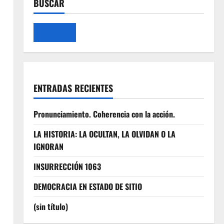
BUSCAR
COMUNICADO PÚBLICO
12 de julio de 2026
0
4
COMUNICADO PÚBLICO –
JUNIO 2026
ENTRADAS RECIENTES
21 de junio de 2026
5
0
Pronunciamiento. Coherencia con la acción.
LA HISTORIA: LA OCULTAN, LA OLVIDAN O LA
IGNORAN
INSURRECCIÓN 1063
DEMOCRACIA EN ESTADO DE SITIO
(sin título)