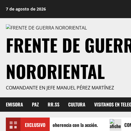
Saltar
7 de agosto de 2026
al
contenido
FRENTE DE GUER
NORORIENTAL
COMANDANTE EN JEFE MANUEL PÉREZ MARTÍNEZ
EMISORA
PAZ
RR.SS
CULTURA
VISITANOS EN TEL
Pronunciamiento. Coherencia con la acción.
EXCLUSIVO
COMUNI