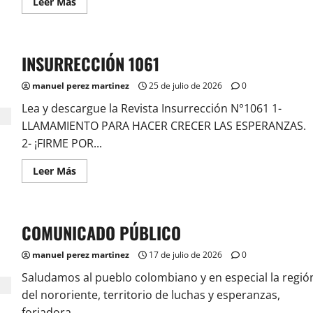
Leer
Leer Más
más
acerca
de
COMUNICADO
PÚBLICO
INSURRECCIÓN 1061
manuel perez martinez
25 de julio de 2026
0
Lea y descargue la Revista Insurrección N°1061 1-
LLAMAMIENTO PARA HACER CRECER LAS ESPERANZAS.
2- ¡FIRME POR...
Leer
Leer Más
más
acerca
de
INSURRECCIÓN
1061
COMUNICADO PÚBLICO
manuel perez martinez
17 de julio de 2026
0
Saludamos al pueblo colombiano y en especial la regió
del nororiente, territorio de luchas y esperanzas,
forjadora...