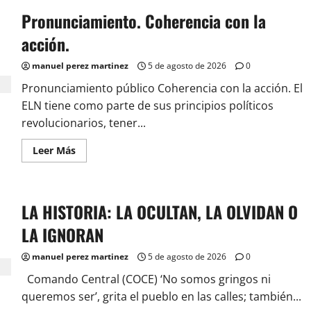
Pronunciamiento. Coherencia con la
acción.
manuel perez martinez
5 de agosto de 2026
0
Pronunciamiento público Coherencia con la acción. El
ELN tiene como parte de sus principios políticos
revolucionarios, tener...
Leer
Leer Más
más
acerca
de
Pronunciamiento.
Coherencia
LA HISTORIA: LA OCULTAN, LA OLVIDAN O
con
la
acción.
LA IGNORAN
manuel perez martinez
5 de agosto de 2026
0
Comando Central (COCE) ‘No somos gringos ni
queremos ser’, grita el pueblo en las calles; también...