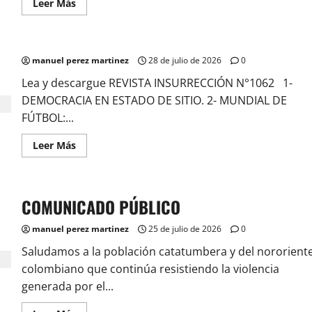
Leer
Leer Más
más
acerca
de
DEMOCRACIA
EN
manuel perez martinez
ESTADO
28 de julio de 2026
0
DE
SITIO
Lea y descargue REVISTA INSURRECCIÓN N°1062 1-
DEMOCRACIA EN ESTADO DE SITIO. 2- MUNDIAL DE
FÚTBOL:...
Leer
Leer Más
más
acerca
de
COMUNICADO PÚBLICO
manuel perez martinez
25 de julio de 2026
0
Saludamos a la población catatumbera y del nororient
colombiano que continúa resistiendo la violencia
generada por el...