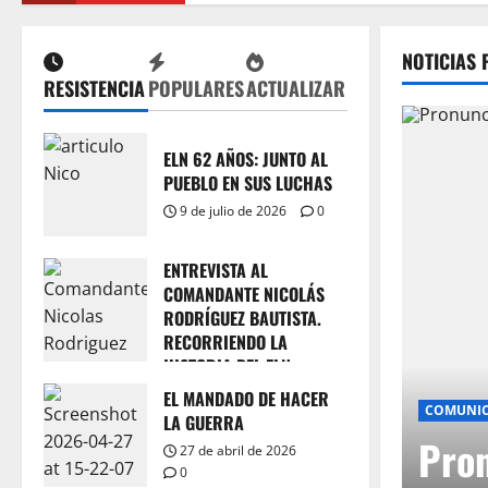
NOTICIAS 
RESISTENCIA
POPULARES
ACTUALIZAR
ELN 62 AÑOS: JUNTO AL
PUEBLO EN SUS LUCHAS
9 de julio de 2026
0
ENTREVISTA AL
COMANDANTE NICOLÁS
RODRÍGUEZ BAUTISTA.
RECORRIENDO LA
HISTORIA DEL ELN
COLOMBIANO. (I)
EL MANDADO DE HACER
COMUNICADOS
PAZ
1 de junio de 2026
0
LA GUERRA
Pronunciamiento. Coheren
27 de abril de 2026
0