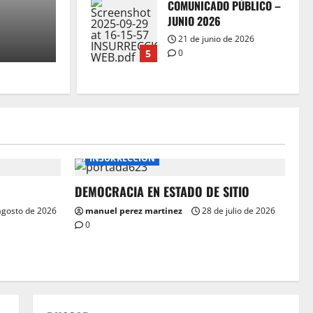
COMUNICADO PÚBLICO –
N
I
JUNIO 2026
21 de junio de 2026
 agosto de 2026
0
ma
5
0
Pronunciamiento.
Coherencia con la acción.
5 de agosto de 2026
1
0
INSURRECCIÓN
COMUNICADO PÚBLICO
DEMOCRACIA EN ESTADO DE SITIO
25 de julio de 2026
0
agosto de 2026
manuel perez martinez
28 de julio de 2026
2
0
COMUNICADO PÚBLICO
17 de julio de 2026
0
3