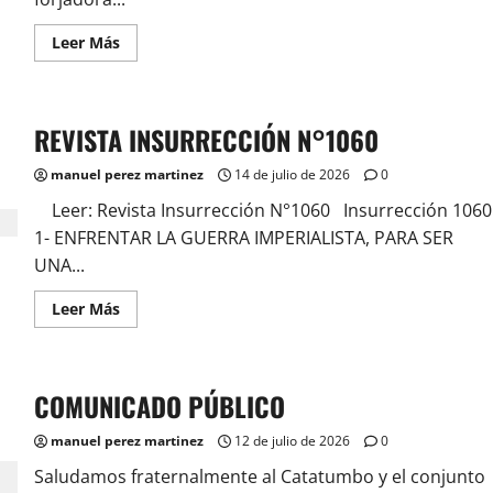
Leer
Leer Más
más
acerca
de
COMUNICADO
PÚBLICO
REVISTA INSURRECCIÓN N°1060
manuel perez martinez
14 de julio de 2026
0
Leer: Revista Insurrección N°1060 Insurrección 1060
1- ENFRENTAR LA GUERRA IMPERIALISTA, PARA SER
UNA...
Leer
Leer Más
más
acerca
de
REVISTA
INSURRECCIÓN
COMUNICADO PÚBLICO
N°1060
manuel perez martinez
12 de julio de 2026
0
Saludamos fraternalmente al Catatumbo y el conjunto