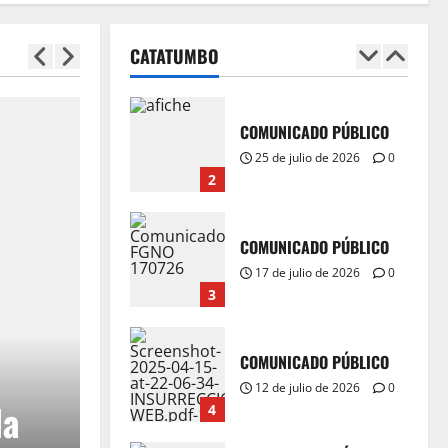
Coherencia con la acción.
5 de agosto de 2026
CATATUMBO
1
0
COMUNICADO PÚBLICO
25 de julio de 2026
0
2
COMUNICADO PÚBLICO
17 de julio de 2026
0
3
COMUNICADO PÚBLICO
12 de julio de 2026
0
 LA OCULTAN, LA OLVIDAN
4
IN