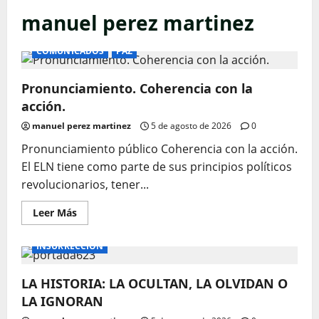
manuel perez martinez
COMUNICADOS
PAZ
Pronunciamiento. Coherencia con la
acción.
manuel perez martinez
5 de agosto de 2026
0
Pronunciamiento público Coherencia con la acción.
El ELN tiene como parte de sus principios políticos
revolucionarios, tener...
Leer
Leer Más
más
acerca
de
INSURRECCIÓN
Pronunciamiento.
Coherencia
con
LA HISTORIA: LA OCULTAN, LA OLVIDAN O
la
acción.
LA IGNORAN