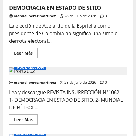
DEMOCRACIA EN ESTADO DE SITIO
manuel perez martinez
28 de julio de 2026
0
La elección de Abelardo de la Espriella como
presidente de Colombia no significa una simple
derrota electoral...
Leer
Leer Más
más
acerca
de
INSURRECCIÓN
DEMOCRACIA
EN
ESTADO
DE
manuel perez martinez
28 de julio de 2026
0
SITIO
Lea y descargue REVISTA INSURRECCIÓN N°1062
1- DEMOCRACIA EN ESTADO DE SITIO. 2- MUNDIAL
DE FÚTBOL:...
Leer
Leer Más
más
acerca
de
COMUNICADOS