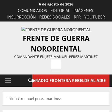
Saltar
6 de agosto de 2026
al
COMUNICADOS
EDITORIAL
IMÁGENES
contenido
INSURRECCIÓN
REDES SOCIALES
RFR
YOUTUBER
FRENTE DE GUERRA
NORORIENTAL
COMANDANTE EN JEFE MANUEL PÉREZ MARTÍNEZ
RADIO FRONTERA REBELDE AL AIRE
Menú
principal
Inicio
manuel perez martinez