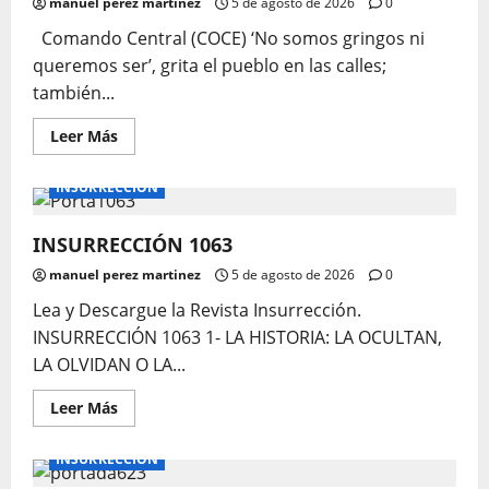
manuel perez martinez
5 de agosto de 2026
0
Comando Central (COCE) ‘No somos gringos ni
queremos ser’, grita el pueblo en las calles;
también...
Leer
Leer Más
más
acerca
de
INSURRECCIÓN
LA
HISTORIA:
LA
INSURRECCIÓN 1063
OCULTAN,
LA
OLVIDAN
manuel perez martinez
5 de agosto de 2026
0
O
LA
Lea y Descargue la Revista Insurrección.
IGNORAN
INSURRECCIÓN 1063 1- LA HISTORIA: LA OCULTAN,
LA OLVIDAN O LA...
Leer
Leer Más
más
acerca
de
INSURRECCIÓN
INSURRECCIÓN
1063