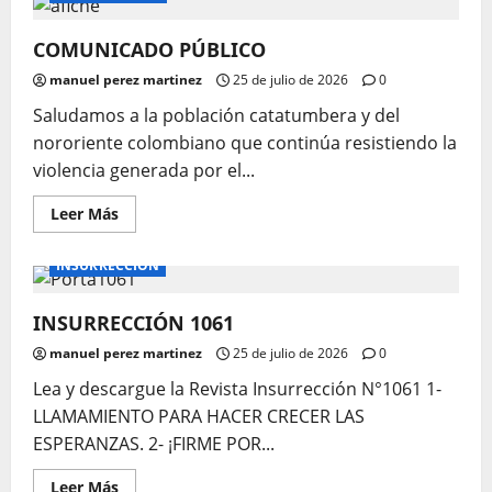
COMUNICADO PÚBLICO
manuel perez martinez
25 de julio de 2026
0
Saludamos a la población catatumbera y del
nororiente colombiano que continúa resistiendo la
violencia generada por el...
Leer
Leer Más
más
acerca
de
INSURRECCIÓN
COMUNICADO
PÚBLICO
INSURRECCIÓN 1061
manuel perez martinez
25 de julio de 2026
0
Lea y descargue la Revista Insurrección N°1061 1-
LLAMAMIENTO PARA HACER CRECER LAS
ESPERANZAS. 2- ¡FIRME POR...
Leer
Leer Más