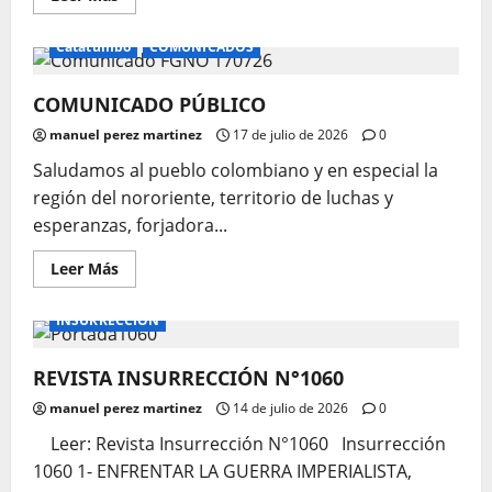
más
acerca
de
Catatumbo
COMUNICADOS
INSURRECCIÓN
1061
COMUNICADO PÚBLICO
manuel perez martinez
17 de julio de 2026
0
Saludamos al pueblo colombiano y en especial la
región del nororiente, territorio de luchas y
esperanzas, forjadora...
Leer
Leer Más
más
acerca
de
INSURRECCIÓN
COMUNICADO
PÚBLICO
REVISTA INSURRECCIÓN N°1060
manuel perez martinez
14 de julio de 2026
0
Leer: Revista Insurrección N°1060 Insurrección
1060 1- ENFRENTAR LA GUERRA IMPERIALISTA,