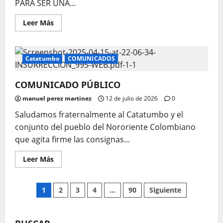
PARA SER UNA...
Leer
Leer Más
más
acerca
de
REVISTA
INSURRECCIÓN
Catatumbo
COMUNICADOS
N°1060
COMUNICADO PÚBLICO
manuel perez martinez
12 de julio de 2026
0
Saludamos fraternalmente al Catatumbo y el
conjunto del pueblo del Nororiente Colombiano
que agita firme las consignas...
Leer
Leer Más
más
acerca
de
COMUNICADO
Paginación
1
2
3
4
…
90
Siguiente
PÚBLICO
de