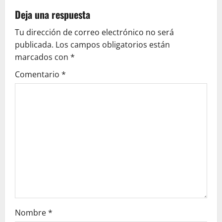
g
Deja una respuesta
a
Tu dirección de correo electrónico no será
c
publicada.
Los campos obligatorios están
marcados con
*
i
Comentario
*
ó
n
d
e
e
n
t
Nombre
*