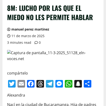
8M: LUCHO POR LAS QUE EL
MIEDO NO LES PERMITE HABLAR
manuel perez martinez
11 de marzo de 2025
3 minutes read
0
compártelo
Twitter
Email
Facebook
Threads
Telegram
Messenger
WhatsAp
Snapc
Com
Alexandra
Nací en la ciudad de Bucaramanga. Hija de padres