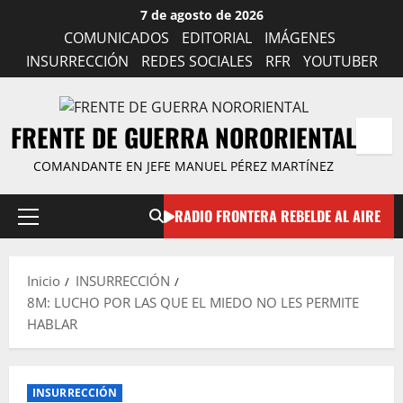
Saltar
7 de agosto de 2026
al
COMUNICADOS
EDITORIAL
IMÁGENES
contenido
INSURRECCIÓN
REDES SOCIALES
RFR
YOUTUBER
FRENTE DE GUERRA NORORIENTAL
COMANDANTE EN JEFE MANUEL PÉREZ MARTÍNEZ
RADIO FRONTERA REBELDE AL AIRE
Menú
principal
Inicio
INSURRECCIÓN
8M: LUCHO POR LAS QUE EL MIEDO NO LES PERMITE
HABLAR
INSURRECCIÓN