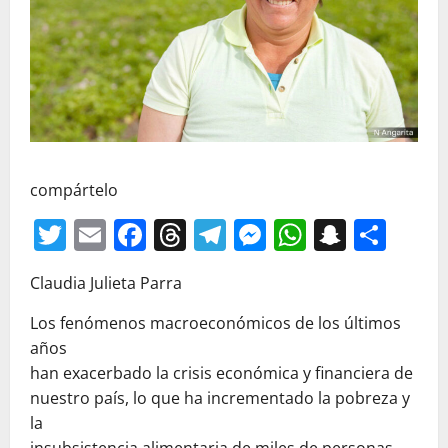
compártelo
Twitter
Email
Facebook
Threads
Telegram
Messenger
WhatsAp
Snapc
Com
Claudia Julieta Parra
Los fenómenos macroeconómicos de los últimos
años
han exacerbado la crisis económica y financiera de
nuestro país, lo que ha incrementado la pobreza y
la