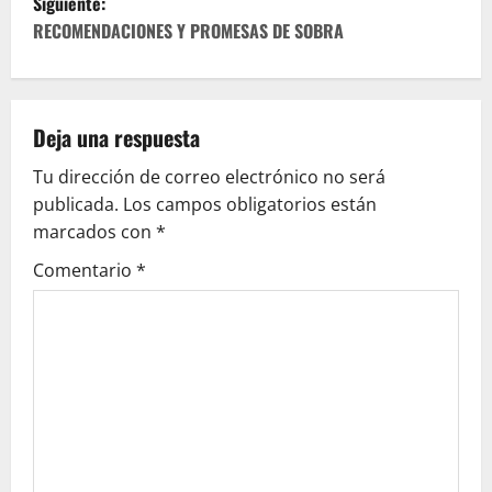
Siguiente:
v
RECOMENDACIONES Y PROMESAS DE SOBRA
e
g
Deja una respuesta
a
Tu dirección de correo electrónico no será
c
publicada.
Los campos obligatorios están
marcados con
*
i
Comentario
*
ó
n
d
e
e