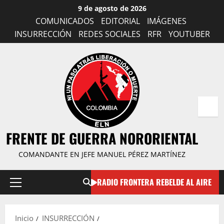
Saltar
9 de agosto de 2026
al
COMUNICADOS
EDITORIAL
IMÁGENES
contenido
INSURRECCIÓN
REDES SOCIALES
RFR
YOUTUBER
FRENTE DE GUERRA NORORIENTAL
COMANDANTE EN JEFE MANUEL PÉREZ MARTÍNEZ
RADIO FRONTERA REBELDE AL AIRE
Menú
principal
Inicio
INSURRECCIÓN