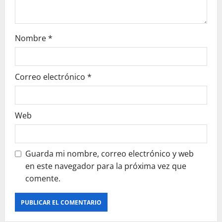
n
t
Nombre
*
r
a
Correo electrónico
*
d
a
Web
s
Guarda mi nombre, correo electrónico y web
en este navegador para la próxima vez que
comente.