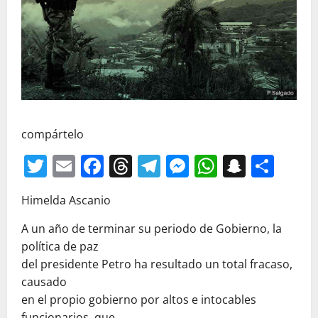
compártelo
Twitter
Email
Facebook
Threads
Telegram
Messenger
WhatsAp
Snapc
Com
Himelda Ascanio
A un año de terminar su periodo de Gobierno, la
política de paz
del presidente Petro ha resultado un total fracaso,
causado
en el propio gobierno por altos e intocables
funcionarios, que