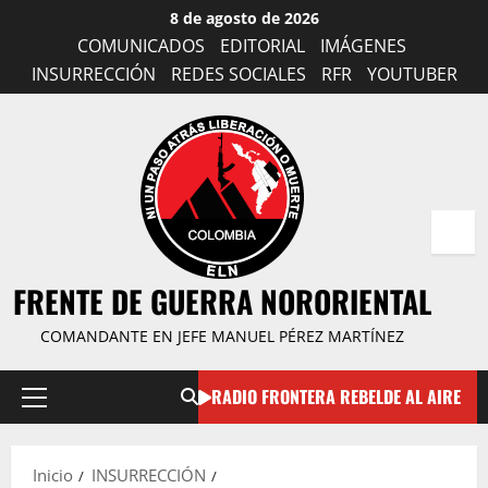
Saltar
8 de agosto de 2026
al
COMUNICADOS
EDITORIAL
IMÁGENES
contenido
INSURRECCIÓN
REDES SOCIALES
RFR
YOUTUBER
FRENTE DE GUERRA NORORIENTAL
COMANDANTE EN JEFE MANUEL PÉREZ MARTÍNEZ
RADIO FRONTERA REBELDE AL AIRE
Menú
principal
Inicio
INSURRECCIÓN