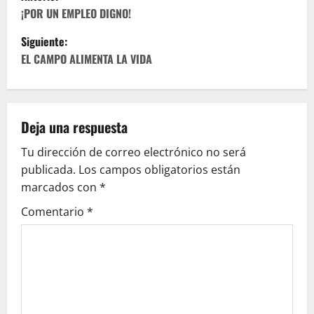
a
¡POR UN EMPLEO DIGNO!
Siguiente:
v
EL CAMPO ALIMENTA LA VIDA
e
g
Deja una respuesta
a
Tu dirección de correo electrónico no será
c
publicada.
Los campos obligatorios están
marcados con
*
i
Comentario
*
ó
n
d