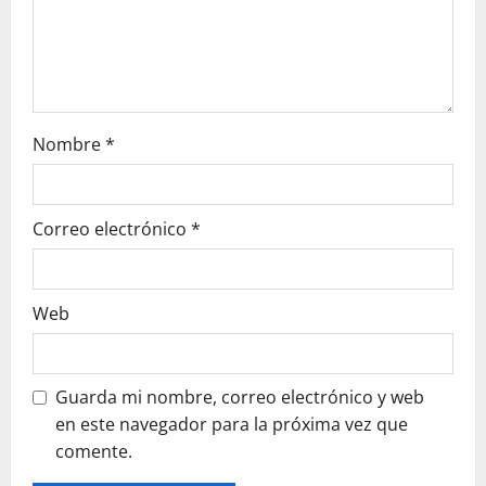
e
e
n
t
Nombre
*
r
a
Correo electrónico
*
d
a
Web
s
Guarda mi nombre, correo electrónico y web
en este navegador para la próxima vez que
comente.