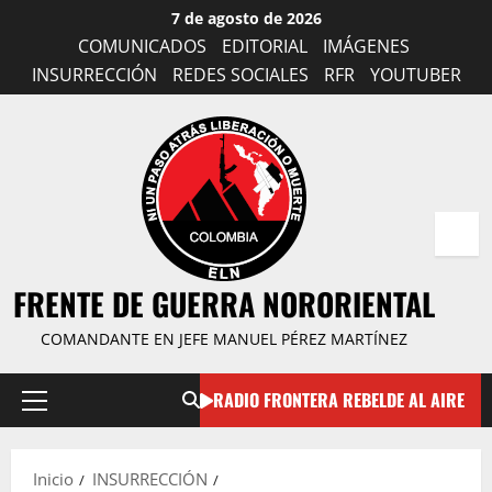
Saltar
7 de agosto de 2026
al
COMUNICADOS
EDITORIAL
IMÁGENES
contenido
INSURRECCIÓN
REDES SOCIALES
RFR
YOUTUBER
FRENTE DE GUERRA NORORIENTAL
COMANDANTE EN JEFE MANUEL PÉREZ MARTÍNEZ
RADIO FRONTERA REBELDE AL AIRE
Menú
principal
Inicio
INSURRECCIÓN