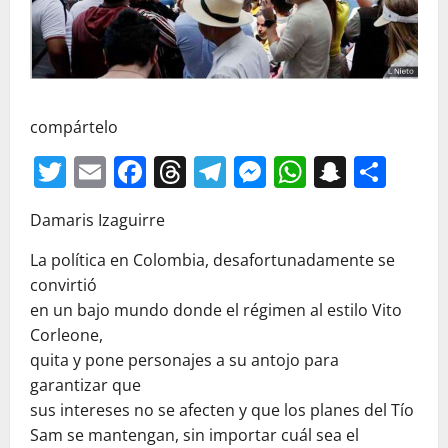
compártelo
Twitter
Email
Facebook
Threads
Telegram
Messenger
WhatsAp
Snapc
Com
Damaris Izaguirre
La política en Colombia, desafortunadamente se
convirtió
en un bajo mundo donde el régimen al estilo Vito
Corleone,
quita y pone personajes a su antojo para
garantizar que
sus intereses no se afecten y que los planes del Tío
Sam se mantengan, sin importar cuál sea el