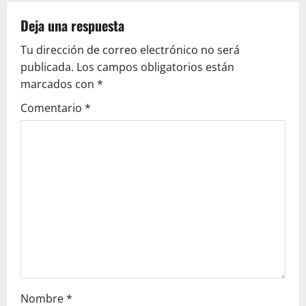
g
Deja una respuesta
a
Tu dirección de correo electrónico no será
c
publicada.
Los campos obligatorios están
marcados con
*
i
Comentario
*
ó
n
d
e
e
n
t
Nombre
*