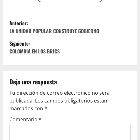
N
Anterior:
a
LA UNIDAD POPULAR CONSTRUYE GOBIERNO
Siguiente:
v
COLOMBIA EN LOS BRICS
e
g
Deja una respuesta
a
Tu dirección de correo electrónico no será
c
publicada.
Los campos obligatorios están
marcados con
*
i
Comentario
*
ó
n