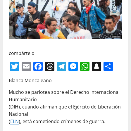
compártelo
Twitter
Email
Facebook
Threads
Telegram
Messenger
WhatsAp
Snapc
Com
Blanca Moncaleano
Mucho se parlotea sobre el Derecho Internacional
Humanitario
(DIH), cuando afirman que el Ejército de Liberación
Nacional
(
ELN
), está cometiendo crímenes de guerra.