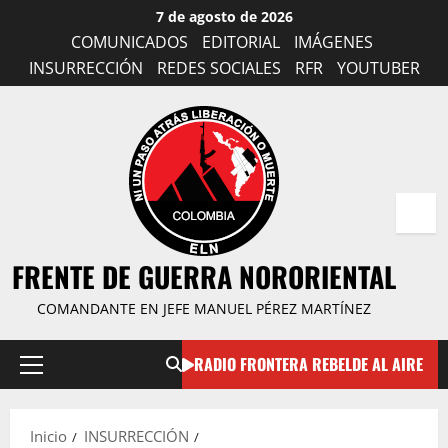
Saltar
7 de agosto de 2026
al
COMUNICADOS
EDITORIAL
IMÁGENES
contenido
INSURRECCIÓN
REDES SOCIALES
RFR
YOUTUBER
FRENTE DE GUERRA NORORIENTAL
COMANDANTE EN JEFE MANUEL PÉREZ MARTÍNEZ
RADIO FRONTERA REBELDE AL AIRE
Menú
principal
Inicio
INSURRECCIÓN