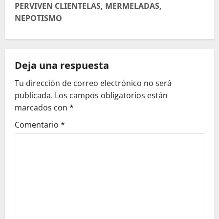
e
PERVIVEN CLIENTELAS, MERMELADAS,
NEPOTISMO
g
a
Deja una respuesta
c
Tu dirección de correo electrónico no será
i
publicada.
Los campos obligatorios están
ó
marcados con
*
Comentario
*
n
d
e
e
n