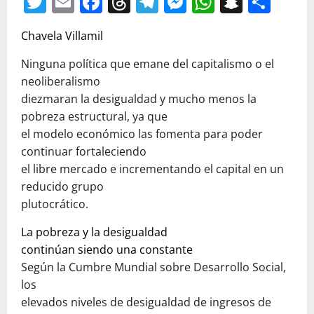
Twitter
Email
Facebook
Threads
Telegram
Messenger
WhatsAp
Snapc
Com
Chavela Villamil
Ninguna política que emane del capitalismo o el
neoliberalismo
diezmaran la desigualdad y mucho menos la
pobreza estructural, ya que
el modelo económico las fomenta para poder
continuar fortaleciendo
el libre mercado e incrementando el capital en un
reducido grupo
plutocrático.
La pobreza y la desigualdad
continúan siendo una constante
Según la Cumbre Mundial sobre Desarrollo Social,
los
elevados niveles de desigualdad de ingresos de