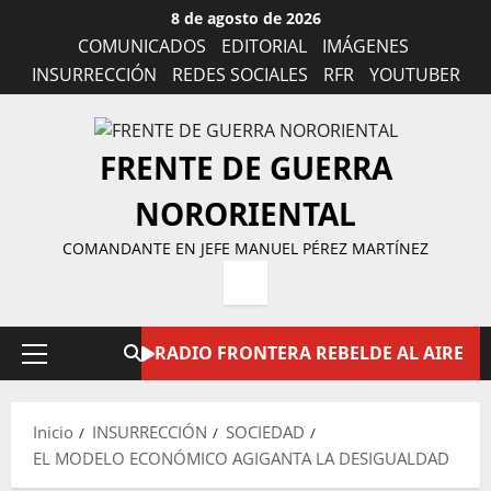
Saltar
8 de agosto de 2026
al
COMUNICADOS
EDITORIAL
IMÁGENES
contenido
INSURRECCIÓN
REDES SOCIALES
RFR
YOUTUBER
FRENTE DE GUERRA
NORORIENTAL
COMANDANTE EN JEFE MANUEL PÉREZ MARTÍNEZ
RADIO FRONTERA REBELDE AL AIRE
Menú
principal
Inicio
INSURRECCIÓN
SOCIEDAD
EL MODELO ECONÓMICO AGIGANTA LA DESIGUALDAD