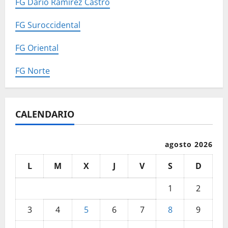
FG Darío Ramírez Castro
FG Suroccidental
FG Oriental
FG Norte
CALENDARIO
agosto 2026
L
M
X
J
V
S
D
1
2
3
4
5
6
7
8
9