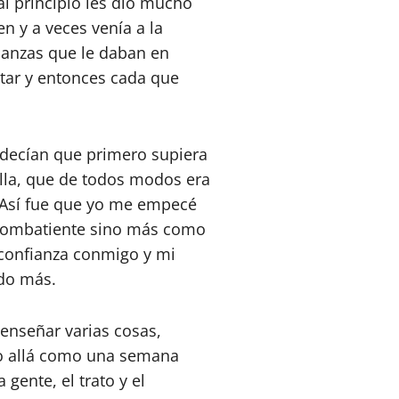
l principio les dio mucho
n y a veces venía a la
ñanzas que le daban en
star y entonces cada que
.
decían que primero supiera
illa, que de todos modos era
. Así fue que yo me empecé
 combatiente sino más como
confianza conmigo y mi
ndo más.
 enseñar varias cosas,
do allá como una semana
gente, el trato y el