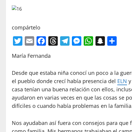
compártelo
Twitter
Email
Facebook
Threads
Telegram
Messenger
WhatsA
Snapc
Com
María Fernanda
Desde que estaba niña conocí un poco a la guerr
el pueblo donde crecí había presencia del
ELN
y
casa tenían una buena relación con ellos, inclus
ayudaron en varias veces en que las cosas se p
difíciles o cuando había problemas en la familia
Nos ayudaban así fuera con consejos para que
como familia. Mis hermanos trabajaban el camp