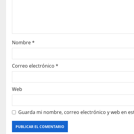
n
d
e
e
Nombre
*
n
Correo electrónico
*
t
r
Web
a
d
Guarda mi nombre, correo electrónico y web en es
a
s