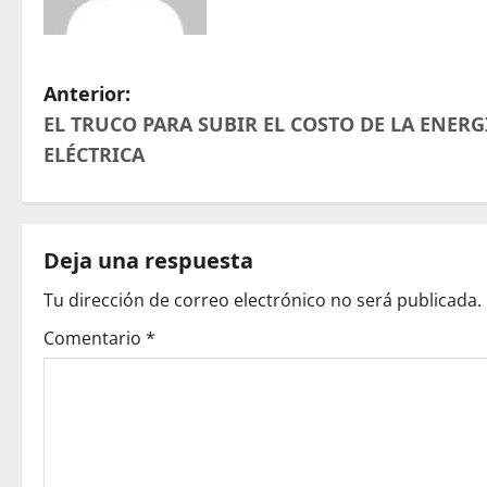
N
Anterior:
EL TRUCO PARA SUBIR EL COSTO DE LA ENERG
a
ELÉCTRICA
v
e
Deja una respuesta
g
Tu dirección de correo electrónico no será publicada.
a
Comentario
*
c
i
ó