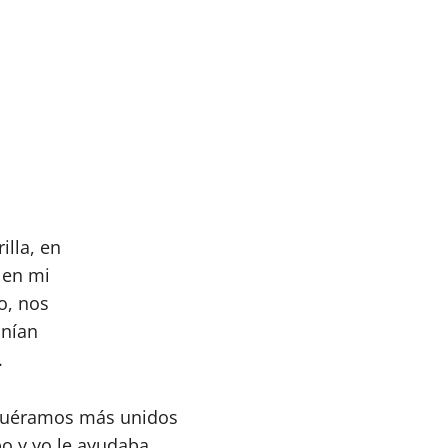
pp
hat
partir
illa, en
 en mi
o, nos
onían
.
 fuéramos más unidos
o y yo le ayudaba