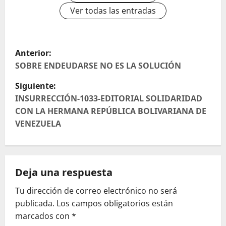
Ver todas las entradas
N
Anterior:
a
SOBRE ENDEUDARSE NO ES LA SOLUCIÓN
Siguiente:
v
INSURRECCIÓN-1033-EDITORIAL SOLIDARIDAD
e
CON LA HERMANA REPÚBLICA BOLIVARIANA DE
VENEZUELA
g
a
Deja una respuesta
c
Tu dirección de correo electrónico no será
i
publicada.
Los campos obligatorios están
ó
marcados con
*