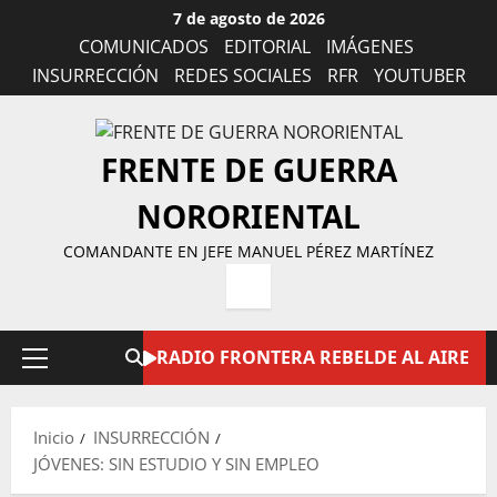
Saltar
7 de agosto de 2026
al
COMUNICADOS
EDITORIAL
IMÁGENES
contenido
INSURRECCIÓN
REDES SOCIALES
RFR
YOUTUBER
FRENTE DE GUERRA
NORORIENTAL
COMANDANTE EN JEFE MANUEL PÉREZ MARTÍNEZ
RADIO FRONTERA REBELDE AL AIRE
Menú
principal
Inicio
INSURRECCIÓN
JÓVENES: SIN ESTUDIO Y SIN EMPLEO