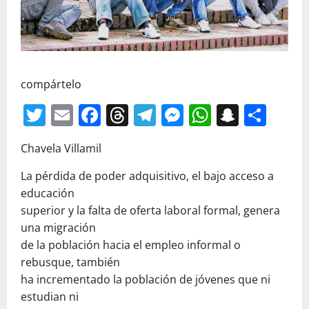
compártelo
Twitter
Email
Facebook
Threads
Telegram
Messenger
WhatsAp
Snapc
Com
Chavela Villamil
La pérdida de poder adquisitivo, el bajo acceso a
educación
superior y la falta de oferta laboral formal, genera
una migración
de la población hacia el empleo informal o
rebusque, también
ha incrementado la población de jóvenes que ni
estudian ni