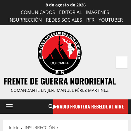
Saltar
8 de agosto de 2026
al
COMUNICADOS
EDITORIAL
IMÁGENES
contenido
INSURRECCIÓN
REDES SOCIALES
RFR
YOUTUBER
FRENTE DE GUERRA NORORIENTAL
COMANDANTE EN JEFE MANUEL PÉREZ MARTÍNEZ
RADIO FRONTERA REBELDE AL AIRE
Menú
principal
Inicio
INSURRECCIÓN