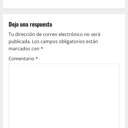
e
g
Deja una respuesta
a
Tu dirección de correo electrónico no será
c
publicada.
Los campos obligatorios están
marcados con
*
i
Comentario
*
ó
n
d
e
e
n