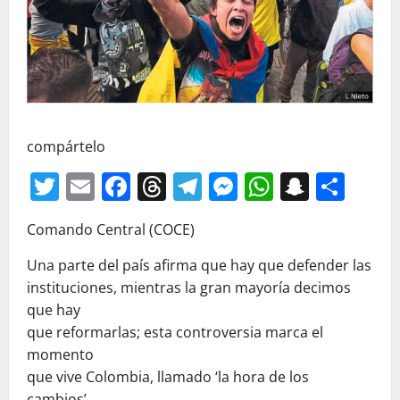
compártelo
Twitter
Email
Facebook
Threads
Telegram
Messenger
WhatsAp
Snapc
Com
Comando Central (COCE)
Una parte del país afirma que hay que defender las
instituciones, mientras la gran mayoría decimos
que hay
que reformarlas; esta controversia marca el
momento
que vive Colombia, llamado ‘la hora de los
cambios’.