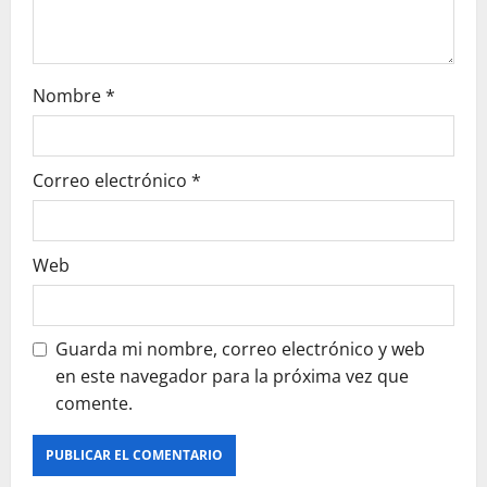
n
t
r
Nombre
*
a
Correo electrónico
*
d
a
Web
s
Guarda mi nombre, correo electrónico y web
en este navegador para la próxima vez que
comente.