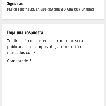
v
Siguiente:
e
PETRO FORTALECE LA GUERRA SUBSIDIADA CON BANDAS
g
a
Deja una respuesta
c
Tu dirección de correo electrónico no será
publicada.
Los campos obligatorios están
i
marcados con
*
ó
Comentario
*
n
d
e
e