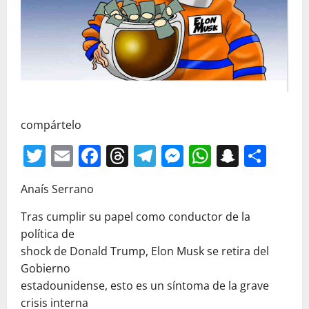
compártelo
Twitter
Email
Facebook
Threads
Telegram
Messenger
WhatsAp
Snapc
Com
Anaís Serrano
Tras cumplir su papel como conductor de la
política de
shock de Donald Trump, Elon Musk se retira del
Gobierno
estadounidense, esto es un síntoma de la grave
crisis interna