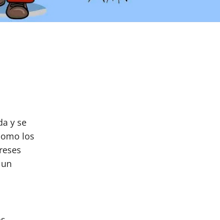
pp
hat
partir
da y se
 como los
ereses
 un
os