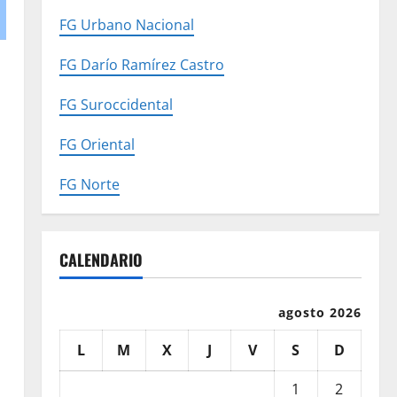
FG Urbano Nacional
FG Darío Ramírez Castro
FG Suroccidental
FG Oriental
FG Norte
CALENDARIO
agosto 2026
L
M
X
J
V
S
D
1
2