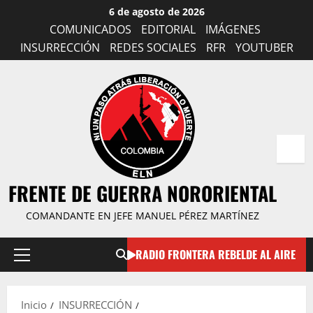
Saltar
6 de agosto de 2026
al
COMUNICADOS
EDITORIAL
IMÁGENES
contenido
INSURRECCIÓN
REDES SOCIALES
RFR
YOUTUBER
FRENTE DE GUERRA NORORIENTAL
COMANDANTE EN JEFE MANUEL PÉREZ MARTÍNEZ
RADIO FRONTERA REBELDE AL AIRE
Menú
principal
Inicio
INSURRECCIÓN