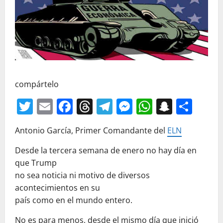
compártelo
Twitter
Email
Facebook
Threads
Telegram
Messenger
WhatsAp
Snapc
Com
Antonio García, Primer Comandante del
ELN
Desde la tercera semana de enero no hay día en
que Trump
no sea noticia ni motivo de diversos
acontecimientos en su
país como en el mundo entero.
No es para menos, desde el mismo día que inició