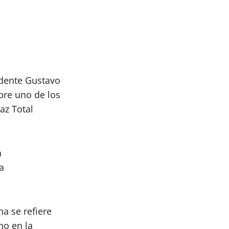
pp
hat
partir
idente Gustavo
obre uno de los
az Total
a
a
a se refiere
no en la