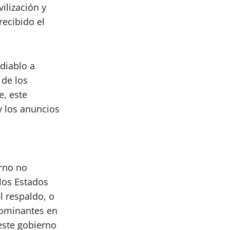
ilización y
recibido el
diablo a
 de los
e, este
y los anuncios
rno no
 los Estados
l respaldo, o
dominantes en
este gobierno