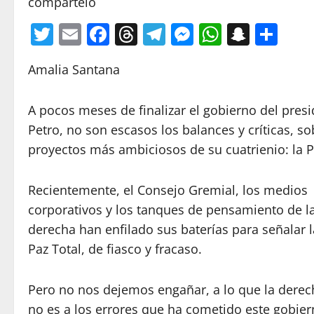
compártelo
Twitter
Email
Facebook
Threads
Telegram
Messenger
WhatsA
Snapc
Com
Amalia Santana
A pocos meses de finalizar el gobierno del pres
Petro, no son escasos los balances y críticas, s
proyectos más ambiciosos de su cuatrienio: la P
Recientemente, el Consejo Gremial, los medios
corporativos y los tanques de pensamiento de l
derecha han enfilado sus baterías para señalar l
Paz Total, de fiasco y fracaso.
Pero no nos dejemos engañar, a lo que la derech
no es a los errores que ha cometido este gobier