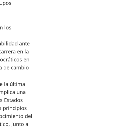
rupos
n los
bilidad ante
carrera en la
ocráticos en
da de cambio
e la última
implica una
os Estados
s principios
nocimiento del
ico, junto a