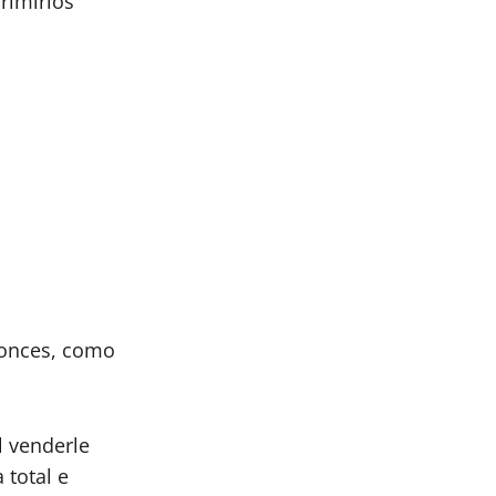
irimirlos
tonces, como
l venderle
 total e