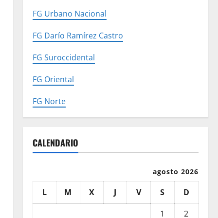
FG Urbano Nacional
FG Darío Ramírez Castro
FG Suroccidental
FG Oriental
FG Norte
CALENDARIO
agosto 2026
L
M
X
J
V
S
D
1
2