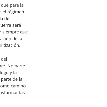
 que para la
ra el régimen
da de
guerra será
er siempre que
pación de la
ritización.
 del
nte. No parte
logo y la
 parte de la
a como camino
ansformar las