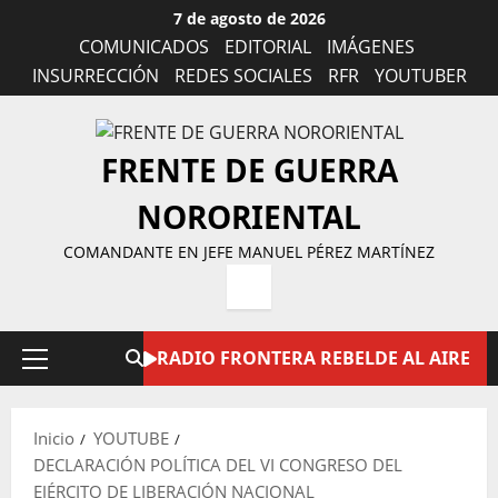
Saltar
7 de agosto de 2026
al
COMUNICADOS
EDITORIAL
IMÁGENES
contenido
INSURRECCIÓN
REDES SOCIALES
RFR
YOUTUBER
FRENTE DE GUERRA
NORORIENTAL
COMANDANTE EN JEFE MANUEL PÉREZ MARTÍNEZ
RADIO FRONTERA REBELDE AL AIRE
Menú
principal
Inicio
YOUTUBE
DECLARACIÓN POLÍTICA DEL VI CONGRESO DEL
EJÉRCITO DE LIBERACIÓN NACIONAL