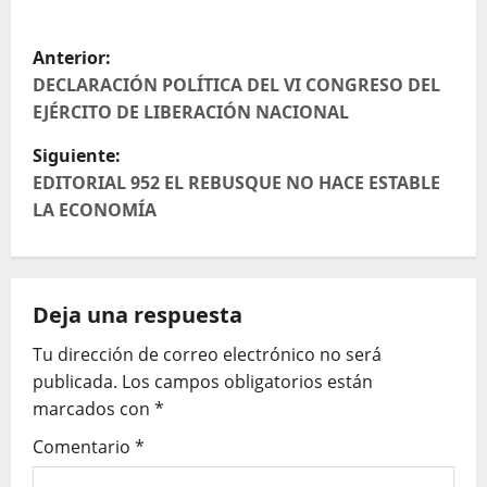
N
Anterior:
a
DECLARACIÓN POLÍTICA DEL VI CONGRESO DEL
EJÉRCITO DE LIBERACIÓN NACIONAL
v
Siguiente:
e
EDITORIAL 952 EL REBUSQUE NO HACE ESTABLE
LA ECONOMÍA
g
a
Deja una respuesta
c
Tu dirección de correo electrónico no será
i
publicada.
Los campos obligatorios están
ó
marcados con
*
Comentario
*
n