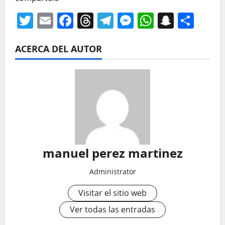
Twitter
Email
Facebook
Threads
Telegram
Messenger
WhatsAp
Snapc
Com
ACERCA DEL AUTOR
manuel perez martinez
Administrator
Visitar el sitio web
Ver todas las entradas