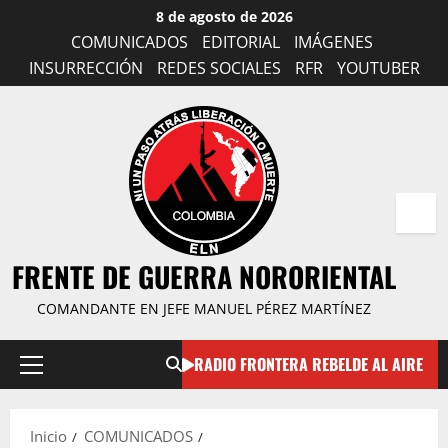
Saltar
8 de agosto de 2026
al
COMUNICADOS
EDITORIAL
IMÁGENES
contenido
INSURRECCIÓN
REDES SOCIALES
RFR
YOUTUBER
FRENTE DE GUERRA NORORIENTAL
COMANDANTE EN JEFE MANUEL PÉREZ MARTÍNEZ
RADIO FRONTERA REBELDE AL AIRE
Menú
principal
Inicio
COMUNICADOS