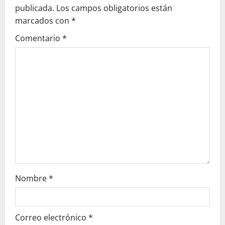
c
publicada.
Los campos obligatorios están
marcados con
*
i
Comentario
*
ó
n
d
e
e
n
t
Nombre
*
r
a
Correo electrónico
*