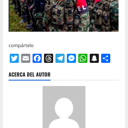
compártelo
Twitter
Email
Facebook
Threads
Telegram
Messenger
WhatsAp
Snapc
Com
ACERCA DEL AUTOR