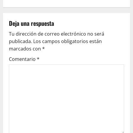
e
g
Deja una respuesta
a
Tu dirección de correo electrónico no será
c
publicada.
Los campos obligatorios están
marcados con
*
i
Comentario
*
ó
n
d
e
e
n