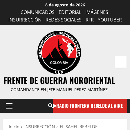
Saltar
8 de agosto de 2026
al
COMUNICADOS
EDITORIAL
IMÁGENES
contenido
INSURRECCIÓN
REDES SOCIALES
RFR
YOUTUBER
FRENTE DE GUERRA NORORIENTAL
COMANDANTE EN JEFE MANUEL PÉREZ MARTÍNEZ
RADIO FRONTERA REBELDE AL AIRE
Menú
principal
Inicio
INSURRECCIÓN
EL SAHEL REBELDE