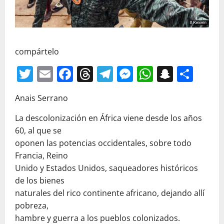
compártelo
Twitter
Email
Facebook
Threads
Telegram
Messenger
WhatsAp
Snapc
Com
Anais Serrano
La descolonización en África viene desde los años
60, al que se
oponen las potencias occidentales, sobre todo
Francia, Reino
Unido y Estados Unidos, saqueadores históricos
de los bienes
naturales del rico continente africano, dejando allí
pobreza,
hambre y guerra a los pueblos colonizados.