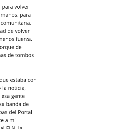
 para volver
s manos, para
a comunitaria.
dad de volver
 menos fuerza.
porque de
nas de tombos
que estaba con
 la noticia,
e esa gente
esa banda de
as del Portal
te a mi
 al ELN, la