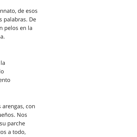
innato, de esos
s palabras. De
n pelos en la
a.
 la
do
ento
 arengas, con
sueños. Nos
 su parche
tos a todo,