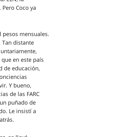
. Pero Coco ya
l pesos mensuales.
 Tan distante
luntariamente,
 que en este país
ad de educación,
conciencias
ir. Y bueno,
ias de las FARC
a un puñado de
. Le insistí a
atrás.