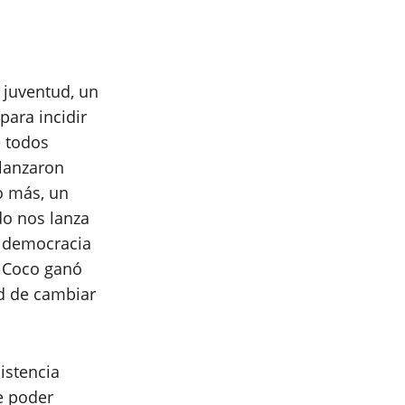
 juventud, un
para incidir
e todos
 lanzaron
o más, un
do nos lanza
u democracia
. Coco ganó
d de cambiar
istencia
e poder