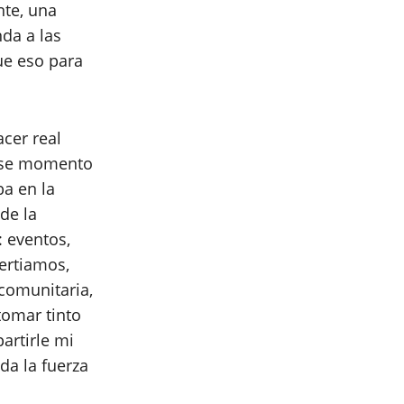
nte, una
da a las
ue eso para
cer real
 ese momento
ba en la
de la
: eventos,
uertiamos,
comunitaria,
omar tinto
artirle mi
da la fuerza