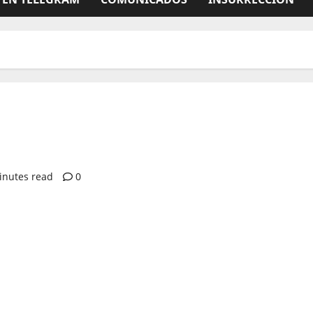
inutes read
0
pp
hat
partir