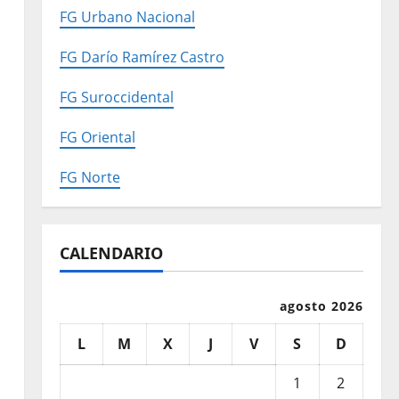
FG Urbano Nacional
FG Darío Ramírez Castro
FG Suroccidental
FG Oriental
FG Norte
CALENDARIO
agosto 2026
L
M
X
J
V
S
D
1
2