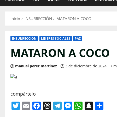
Inicio
INSURRECCIÓN
MATARON A COCO
INSURRECCIÓN
LIDERES SOCIALES
PAZ
MATARON A COCO
manuel perez martinez
3 de diciembre de 2024
7 m
compártelo
Twitter
Email
Facebook
Threads
Telegram
Messenger
WhatsA
Snapc
Com