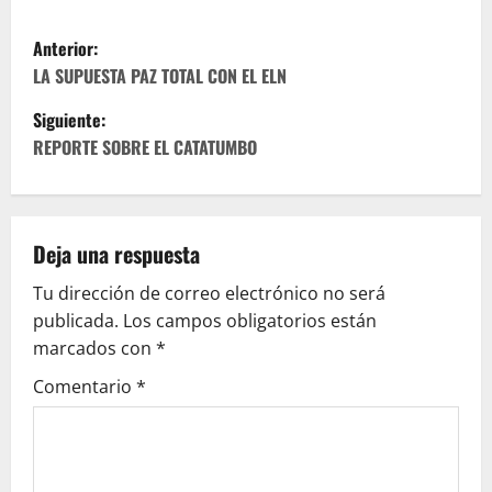
N
Anterior:
a
LA SUPUESTA PAZ TOTAL CON EL ELN
Siguiente:
v
REPORTE SOBRE EL CATATUMBO
e
g
Deja una respuesta
a
Tu dirección de correo electrónico no será
c
publicada.
Los campos obligatorios están
marcados con
*
i
Comentario
*
ó
n