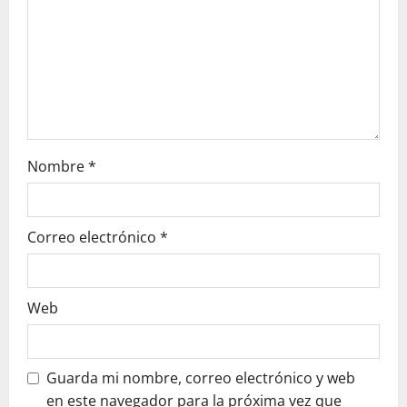
d
e
e
n
t
Nombre
*
r
a
Correo electrónico
*
d
a
Web
s
Guarda mi nombre, correo electrónico y web
en este navegador para la próxima vez que