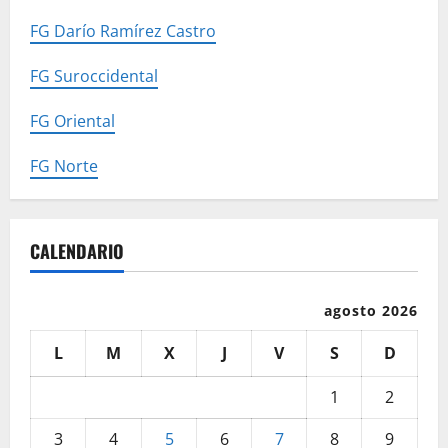
FG Darío Ramírez Castro
FG Suroccidental
FG Oriental
FG Norte
CALENDARIO
agosto 2026
L
M
X
J
V
S
D
1
2
3
4
5
6
7
8
9