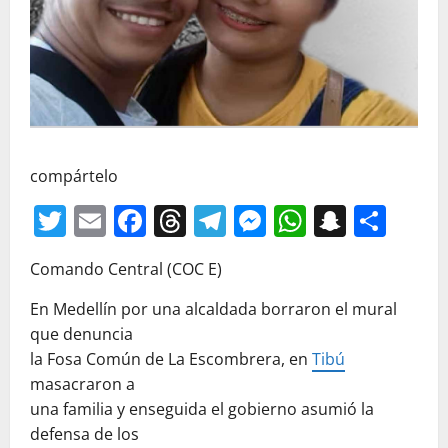
compártelo
Twitter
Email
Facebook
Threads
Telegram
Messenger
WhatsAp
Snapc
Com
Comando Central (COC E)
En Medellín por una alcaldada borraron el mural
que denuncia
la Fosa Común de La Escombrera, en
Tibú
masacraron a
una familia y enseguida el gobierno asumió la
defensa de los