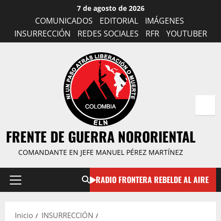
Saltar
7 de agosto de 2026
al
COMUNICADOS
EDITORIAL
IMÁGENES
contenido
INSURRECCIÓN
REDES SOCIALES
RFR
YOUTUBER
FRENTE DE GUERRA NORORIENTAL
COMANDANTE EN JEFE MANUEL PÉREZ MARTÍNEZ
RADIO FRONTERA REBELDE AL AIRE
Menú
principal
Inicio
INSURRECCIÓN