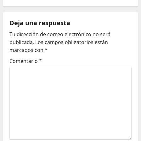
g
a
Deja una respuesta
c
Tu dirección de correo electrónico no será
publicada.
Los campos obligatorios están
i
marcados con
*
ó
Comentario
*
n
d
e
e
n
t