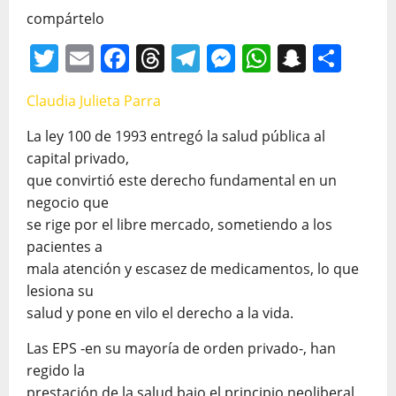
compártelo
Twitter
Email
Facebook
Threads
Telegram
Messenger
WhatsAp
Snapc
Com
Claudia Julieta Parra
La ley 100 de 1993 entregó la salud pública al
capital privado,
que convirtió este derecho fundamental en un
negocio que
se rige por el libre mercado, sometiendo a los
pacientes a
mala atención y escasez de medicamentos, lo que
lesiona su
salud y pone en vilo el derecho a la vida.
Las EPS -en su mayoría de orden privado-, han
regido la
prestación de la salud bajo el principio neoliberal