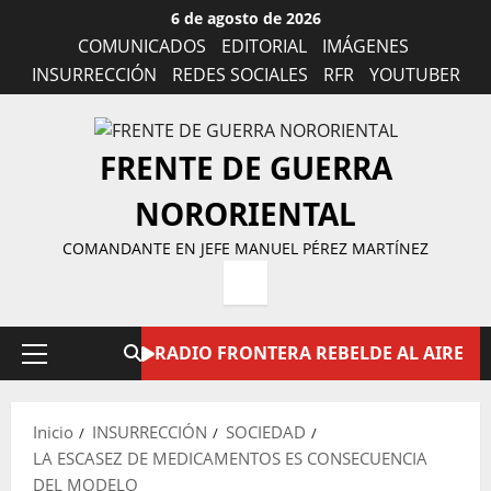
Saltar
6 de agosto de 2026
al
COMUNICADOS
EDITORIAL
IMÁGENES
contenido
INSURRECCIÓN
REDES SOCIALES
RFR
YOUTUBER
FRENTE DE GUERRA
NORORIENTAL
COMANDANTE EN JEFE MANUEL PÉREZ MARTÍNEZ
RADIO FRONTERA REBELDE AL AIRE
Menú
principal
Inicio
INSURRECCIÓN
SOCIEDAD
LA ESCASEZ DE MEDICAMENTOS ES CONSECUENCIA
DEL MODELO