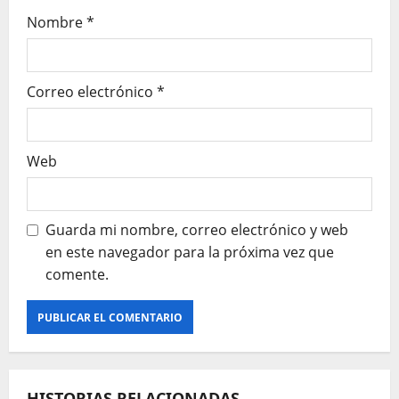
Nombre
*
r
a
Correo electrónico
*
d
a
Web
s
Guarda mi nombre, correo electrónico y web
en este navegador para la próxima vez que
comente.
HISTORIAS RELACIONADAS