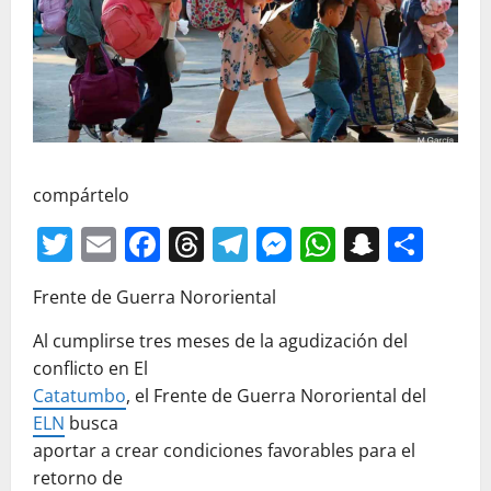
compártelo
Twitter
Email
Facebook
Threads
Telegram
Messenger
WhatsAp
Snapc
Com
Frente de Guerra Nororiental
Al cumplirse tres meses de la agudización del
conflicto en El
Catatumbo
, el Frente de Guerra Nororiental del
ELN
busca
aportar a crear condiciones favorables para el
retorno de