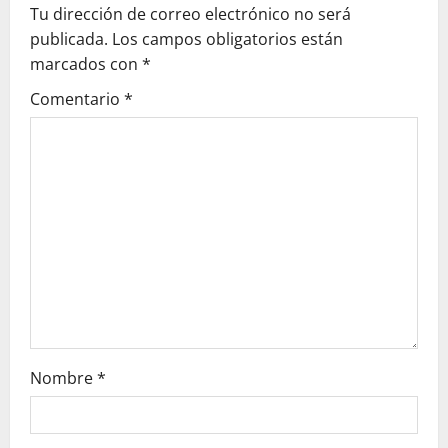
c
Tu dirección de correo electrónico no será
publicada.
Los campos obligatorios están
i
marcados con
*
ó
Comentario
*
n
d
e
e
n
t
r
Nombre
*
a