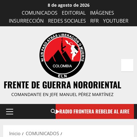
Saltar
8 de agosto de 2026
al
COMUNICADOS
EDITORIAL
IMÁGENES
contenido
INSURRECCIÓN
REDES SOCIALES
RFR
YOUTUBER
FRENTE DE GUERRA NORORIENTAL
COMANDANTE EN JEFE MANUEL PÉREZ MARTÍNEZ
RADIO FRONTERA REBELDE AL AIRE
Menú
principal
Inicio
COMUNICADOS