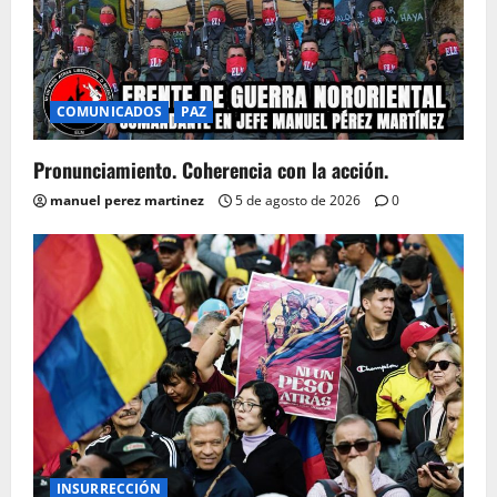
COMUNICADOS
PAZ
Pronunciamiento. Coherencia con la acción.
manuel perez martinez
5 de agosto de 2026
0
INSURRECCIÓN