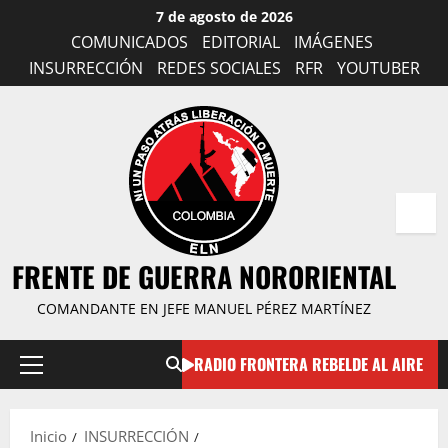
Saltar
7 de agosto de 2026
al
COMUNICADOS
EDITORIAL
IMÁGENES
contenido
INSURRECCIÓN
REDES SOCIALES
RFR
YOUTUBER
FRENTE DE GUERRA NORORIENTAL
COMANDANTE EN JEFE MANUEL PÉREZ MARTÍNEZ
RADIO FRONTERA REBELDE AL AIRE
Menú
principal
Inicio
INSURRECCIÓN