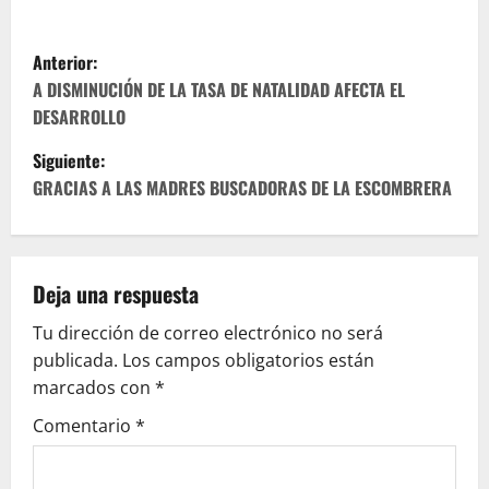
N
Anterior:
a
A DISMINUCIÓN DE LA TASA DE NATALIDAD AFECTA EL
DESARROLLO
v
Siguiente:
e
GRACIAS A LAS MADRES BUSCADORAS DE LA ESCOMBRERA
g
a
Deja una respuesta
c
Tu dirección de correo electrónico no será
publicada.
Los campos obligatorios están
i
marcados con
*
ó
Comentario
*
n