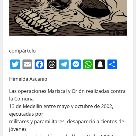
compártelo
Twitter
Email
Facebook
Threads
Telegram
Messenger
WhatsAp
Snapc
Com
Himelda Ascanio
Las operaciones Mariscal y Orión realizadas contra
la Comuna
13 de Medellín entre mayo y octubre de 2002,
ejecutadas por
militares y paramilitares, desapareció a cientos de
jóvenes