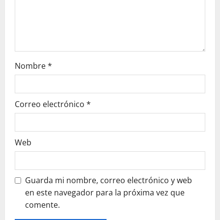
e
n
t
r
Nombre
*
a
Correo electrónico
*
d
a
Web
s
Guarda mi nombre, correo electrónico y web
en este navegador para la próxima vez que
comente.