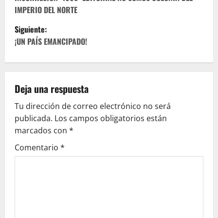
a
IMPERIO DEL NORTE
v
Siguiente:
e
¡UN PAÍS EMANCIPADO!
g
a
Deja una respuesta
c
Tu dirección de correo electrónico no será
publicada.
Los campos obligatorios están
i
marcados con
*
ó
Comentario
*
n
d
e