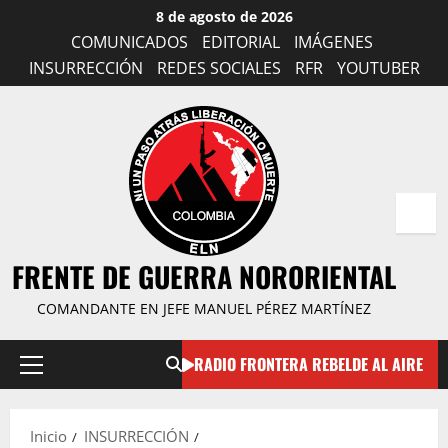
Saltar
8 de agosto de 2026
al
COMUNICADOS
EDITORIAL
IMÁGENES
contenido
INSURRECCIÓN
REDES SOCIALES
RFR
YOUTUBER
FRENTE DE GUERRA NORORIENTAL
COMANDANTE EN JEFE MANUEL PÉREZ MARTÍNEZ
RADIO FRONTERA REBELDE AL AIRE
Menú
principal
Inicio
INSURRECCIÓN