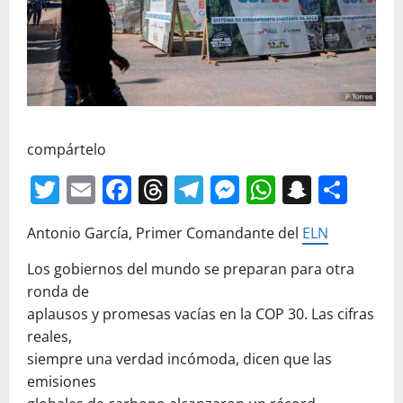
compártelo
Twitter
Email
Facebook
Threads
Telegram
Messenger
WhatsAp
Snapc
Com
Antonio García, Primer Comandante del
ELN
Los gobiernos del mundo se preparan para otra
ronda de
aplausos y promesas vacías en la COP 30. Las cifras
reales,
siempre una verdad incómoda, dicen que las
emisiones